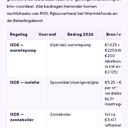
btw-voordeel. Alle bedragen hieronder komen
rechtstreeks van RVO, Rijksoverheid, het Warmtefonds en
de Belastingdienst.
Regeling
Voor wat
Bedrag 2026
Bron / voo
ISDE —
(Hybride) warmtepomp
€1.025 +
warmtepomp
€225/kW +
€200
labelbonus
(4 kW A+++ =
€2.125)
ISDE — isolatie
Spouw/dak/vloer/gevel/glas
€5,25 – €111
per m² ·
verdubbelt
bij 2+
maatregelen
ISDE —
Zonneboiler
tot ca.
zonneboiler
€3.417
(afhankelijk