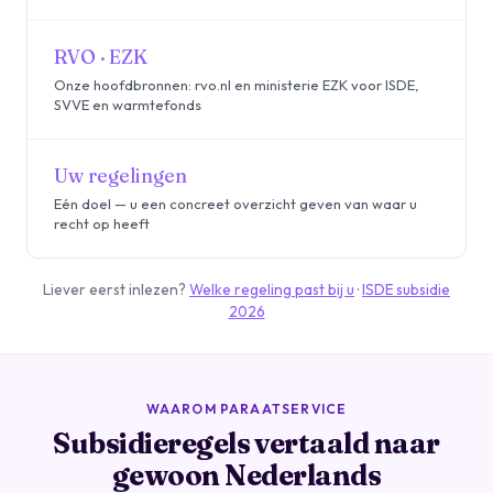
RVO · EZK
Onze hoofdbronnen: rvo.nl en ministerie EZK voor ISDE,
SVVE en warmtefonds
Uw regelingen
Eén doel — u een concreet overzicht geven van waar u
recht op heeft
Liever eerst inlezen?
Welke regeling past bij u
·
ISDE subsidie
2026
WAAROM PARAATSERVICE
Subsidieregels vertaald naar
gewoon Nederlands