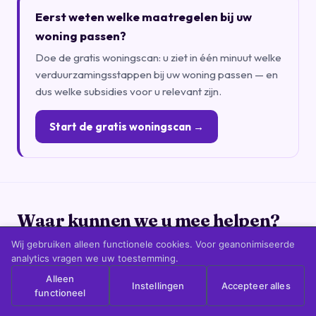
Eerst weten welke maatregelen bij uw
woning passen?
Doe de gratis woningscan: u ziet in één minuut welke
verduurzamingsstappen bij uw woning passen — en
dus welke subsidies voor u relevant zijn.
Start de gratis woningscan →
Waar kunnen we u mee helpen?
Kies uw situatie — wij wijzen de juiste vervolgstap.
Wij gebruiken alleen functionele cookies. Voor geanonimiseerde
analytics vragen we uw toestemming.
Alleen
Instellingen
Accepteer alles
functioneel