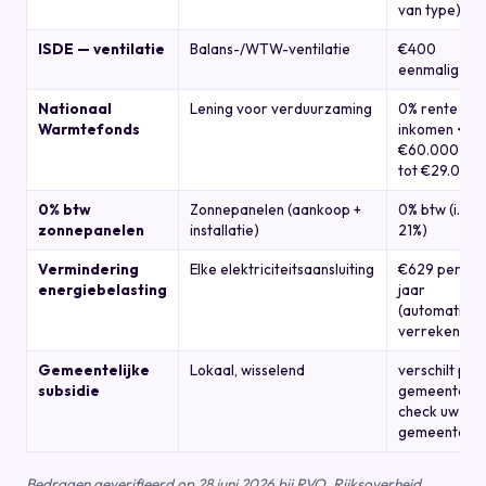
van type)
ISDE — ventilatie
Balans-/WTW-ventilatie
€400
eenmalig
Nationaal
Lening voor verduurzaming
0% rente bij
Warmtefonds
inkomen <
€60.000 ·
tot €29.000
0% btw
Zonnepanelen (aankoop +
0% btw (i.p.v.
zonnepanelen
installatie)
21%)
Vermindering
Elke elektriciteitsaansluiting
€629 per
energiebelasting
jaar
(automatisch
verrekend)
Gemeentelijke
Lokaal, wisselend
verschilt per
subsidie
gemeente —
check uw
gemeente
Bedragen geverifieerd op 28 juni 2026 bij RVO, Rijksoverheid,