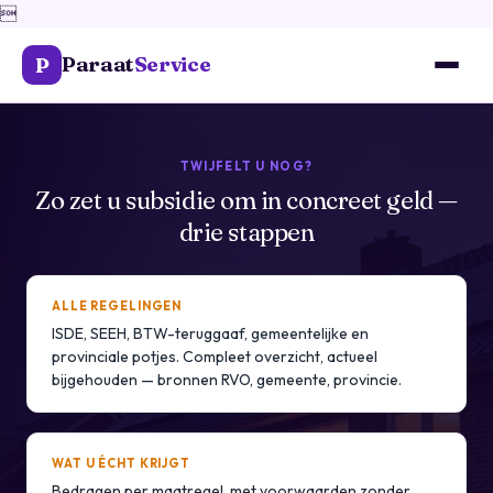

Paraat
Service
P
TWIJFELT U NOG?
Zo zet u subsidie om in concreet geld —
drie stappen
ALLE REGELINGEN
ISDE, SEEH, BTW-teruggaaf, gemeentelijke en
provinciale potjes. Compleet overzicht, actueel
bijgehouden — bronnen RVO, gemeente, provincie.
WAT U ÉCHT KRIJGT
Bedragen per maatregel, met voorwaarden zonder