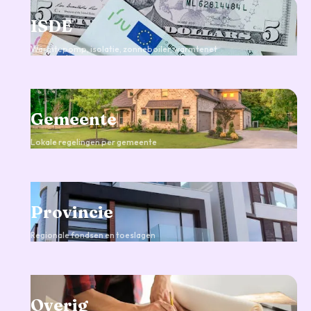
ISDE
Warmtepomp, isolatie, zonneboiler, warmtenet
Gemeente
Lokale regelingen per gemeente
Provincie
Regionale fondsen en toeslagen
Overig